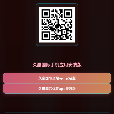
久赢国际手机应用安装版
久赢国际全站app安装版
久赢国际体育app安装版