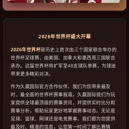
2026年世界杯盛大开幕
2026年世界杯
是历史上首次由三个国家联合举办的
世界杯足球赛，由美国、加拿大和墨西哥三国联合
承办。这届世界杯将扩军至48支球队参赛，为球迷
带来更多精彩对决。
作为久赢国际官方合作伙伴，我们为您带来最及
时、最全面的世界杯赛事报道。久赢国际我们为玩
家提供全球最顶级的赛事资讯，并提供实时比分和
赛事分析，帮助玩家更好地掌握赛事动态。无论是
足球、篮球、网球还是电竞赛事，我们都为您提供
最及时、精准的信息，让您第一时间了解比赛情