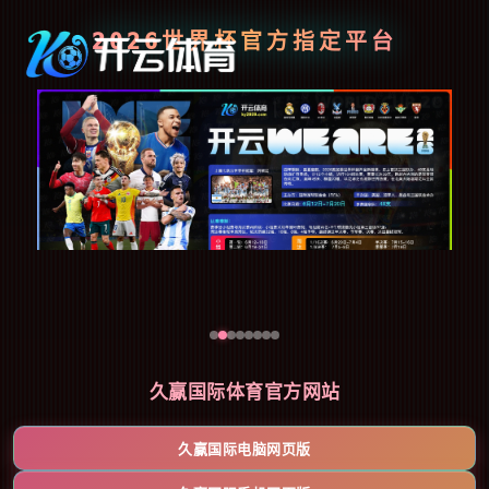
2026世界杯官方指定平台
久赢国际体育官方网站
久赢国际电脑网页版